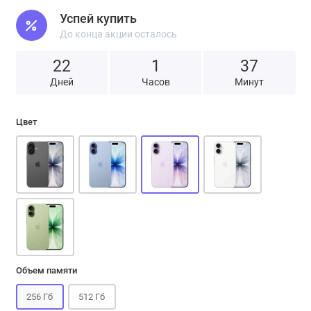
Успей купить
До конца акции осталось
22
1
3
7
Дней
Часов
Минут
Цвет
Объем памяти
256 Гб
512 Гб