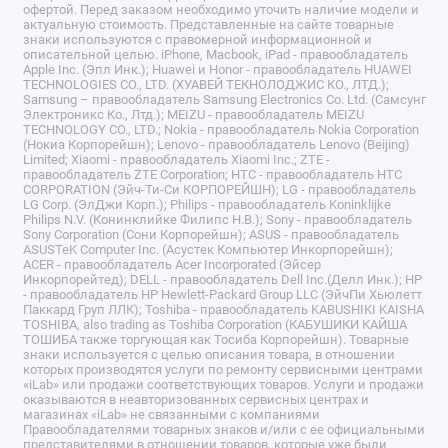
офертой. Перед заказом необходимо уточить наличие модели и
актуальную стоимость. Представленные на сайте товарные
знаки используются с правомерной информационной и
описательной целью. iPhone, Macbook, iPad - правообладатель
Apple Inc. (Эпл Инк.); Huawei и Honor - правообладатель HUAWEI
TECHNOLOGIES CO., LTD. (ХУАВЕЙ ТЕКНОЛОДЖИС КО., ЛТД.);
Samsung – правообладатель Samsung Electronics Co. Ltd. (Самсунг
Электроникс Ко., Лтд.); MEIZU - правообладатель MEIZU
TECHNOLOGY CO., LTD.; Nokia - правообладатель Nokia Corporation
(Нокиа Корпорейшн); Lenovo - правообладатель Lenovo (Beijing)
Limited; Xiaomi - правообладатель Xiaomi Inc.; ZTE -
правообладатель ZTE Corporation; HTC - правообладатель HTC
CORPORATION (Эйч-Ти-Си КОРПОРЕЙШН); LG - правообладатель
LG Corp. (ЭлДжи Корп.); Philips - правообладатель Koninklijke
Philips N.V. (Конинклийке Филипс Н.В.); Sony - правообладатель
Sony Corporation (Сони Корпорейшн); ASUS - правообладатель
ASUSTeK Computer Inc. (Асустек Компьютер Инкорпорейшн);
ACER - правообладатель Acer Incorporated (Эйсер
Инкорпорейтед); DELL - правообладатель Dell Inc.(Делл Инк.); HP
- правообладатель HP Hewlett-Packard Group LLC (ЭйчПи Хьюлетт
Паккард Груп ЛЛК); Toshiba - правообладатель KABUSHIKI KAISHA
TOSHIBA, also trading as Toshiba Corporation (КАБУШИКИ КАЙША
ТОШИБА также торгующая как Тосиба Корпорейшн). Товарные
знаки используется с целью описания товара, в отношении
которых производятся услуги по ремонту сервисными центрами
«iLab» или продажи соответствующих товаров. Услуги и продажи
оказываются в неавторизованных сервисных центрах и
магазинах «iLab» не связанными с компаниями
Правообладателями товарных знаков и/или с ее официальными
представителями в отношении товаров, которые уже были