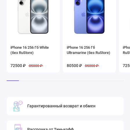
iPhone 16 256 Гб White
iPhone 16 256 Гб
iPho
(без RuStore)
Ultramarine (без RuStore)
RuS
72500 ₽
80500 ₽
725
85000 ₽
85000 ₽
Гарантированный возврат и обмен
Рассрочка от Тинькофф