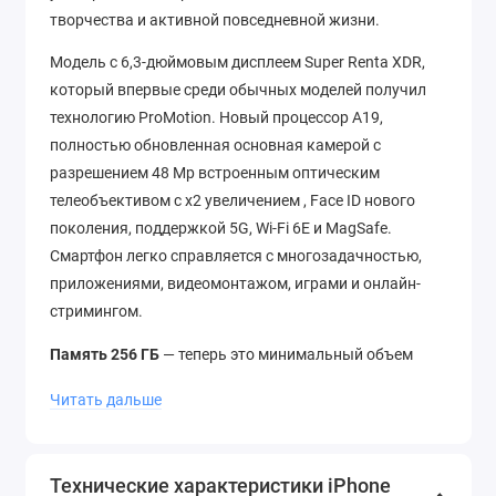
творчества и активной повседневной жизни.
Модель c 6,3-дюймовым дисплеем Super Renta XDR,
который впервые среди обычных моделей получил
технологию ProMotion. Новый процессор A19,
полностью обновленная основная камерой с
разрешением 48 Mp встроенным оптическим
телеобъективом с х2 увеличением , Face ID нового
поколения, поддержкой 5G, Wi‑Fi 6E и MagSafe.
Смартфон легко справляется с многозадачностью,
приложениями, видеомонтажом, играми и онлайн-
стримингом.
Память 256 ГБ
— теперь это минимальный объем
памяти в новой линейке iPhone 17.
Читать дальше
iPhone 17 отличается ярким дисплеем Super Renta
XDR с тонкими рамками, увеличенной
автономностью и прочным корпусом. Он удобен в
Технические характеристики iPhone