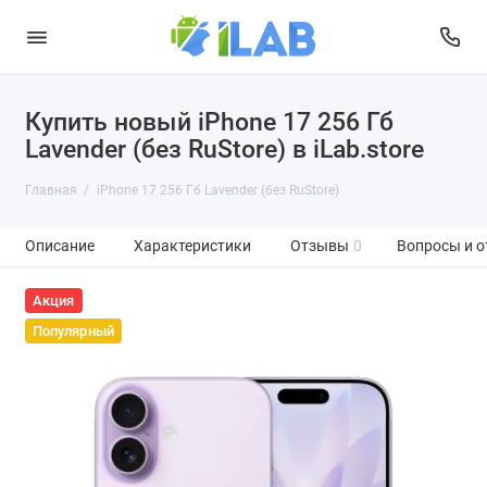
Купить новый iPhone 17 256 Гб
Lavender (без RuStore) в iLab.store
Главная
iPhone 17 256 Гб Lavender (без RuStore)
Описание
Характеристики
Отзывы
0
Вопросы и о
Акция
Популярный