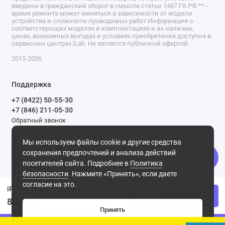
введены в гражданский оборот в смысле статьи 1487 ГК РФ ** -
время ремонта может меняться в зависимости от модели
устройства и сложности проводимых работ Информация о
соответствующих моделях и комплектациях и их наличии,
ценах, возможных выгодах и условиях приобретения доступна в
сервисных центрах iLab. Не является публичной офертой.
2015-2026
Поддержка
+7 (8422) 50-55-30
+7 (846) 211-05-30
Обратный звонок
Ежедневно, с 9.00 до 21.00
Мы используем файлы cookie и другие средства
Мы в сети
сохранения предпочтений и анализа действий
посетителей сайта. Подробнее в
Политика
безопасности
. Нажмите «Принять», если даете
согласие на это.
iPhone 17 256 Гб Lavender (без RuStore)
Купить
80000 ₽
88312 ₽
Принять
0