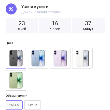
Успей купить
До конца акции осталось
23
1
6
3
7
Дней
Часов
Минут
Цвет
Объем памяти
256 Гб
512 Гб