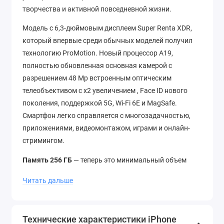
творчества и активной повседневной жизни.
Модель c 6,3-дюймовым дисплеем Super Renta XDR,
который впервые среди обычных моделей получил
технологию ProMotion. Новый процессор A19,
полностью обновленная основная камерой с
разрешением 48 Mp встроенным оптическим
телеобъективом с х2 увеличением , Face ID нового
поколения, поддержкой 5G, Wi‑Fi 6E и MagSafe.
Смартфон легко справляется с многозадачностью,
приложениями, видеомонтажом, играми и онлайн-
стримингом.
Память 256 ГБ
— теперь это минимальный объем
памяти в новой линейке iPhone 17.
Читать дальше
iPhone 17 отличается ярким дисплеем Super Renta
XDR с тонкими рамками, увеличенной
автономностью и прочным корпусом. Он удобен в
Технические характеристики iPhone