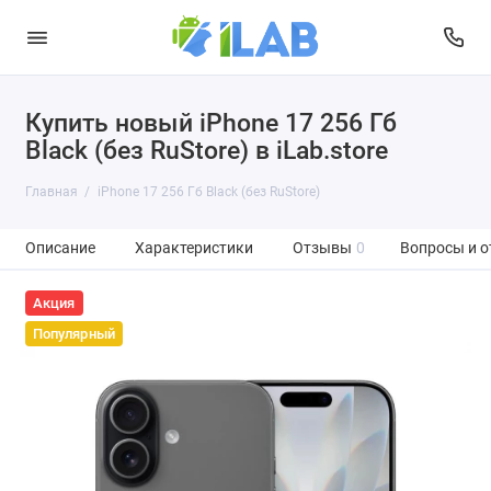
Купить новый iPhone 17 256 Гб
Black (без RuStore) в iLab.store
Главная
iPhone 17 256 Гб Black (без RuStore)
Описание
Характеристики
Отзывы
0
Вопросы и о
Акция
Популярный