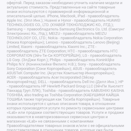
офертой. Перед заказом необходимо уточить наличие модели и
актуальную стоимость. Представленные на сайте товарные
знаки используются с правомерной информационной и
описательной целью. iPhone, Macbook, iPad - правообладатель
Apple Inc. (Эпл Инк.); Huawei и Honor - правообладатель HUAWEI
TECHNOLOGIES CO., LTD. (ХУАВЕЙ ТЕКНОЛОДЖИС КО., ЛТД.);
Samsung – правообладатель Samsung Electronics Co. Ltd. (Самсунг
Электроникс Ко., Лтд.); MEIZU - правообладатель MEIZU
TECHNOLOGY CO., LTD.; Nokia - правообладатель Nokia Corporation
(Нокиа Корпорейшн); Lenovo - правообладатель Lenovo (Beijing)
Limited; Xiaomi - правообладатель Xiaomi Inc.; ZTE -
правообладатель ZTE Corporation; HTC - правообладатель HTC
CORPORATION (Эйч-Ти-Си КОРПОРЕЙШН); LG - правообладатель
LG Corp. (ЭлДжи Корп.); Philips - правообладатель Koninklijke
Philips N.V. (Конинклийке Филипс Н.В.); Sony - правообладатель
Sony Corporation (Сони Корпорейшн); ASUS - правообладатель
ASUSTeK Computer Inc. (Асустек Компьютер Инкорпорейшн);
ACER - правообладатель Acer Incorporated (Эйсер
Инкорпорейтед); DELL - правообладатель Dell Inc.(Делл Инк.); HP
- правообладатель HP Hewlett-Packard Group LLC (ЭйчПи Хьюлетт
Паккард Груп ЛЛК); Toshiba - правообладатель KABUSHIKI KAISHA
TOSHIBA, also trading as Toshiba Corporation (КАБУШИКИ КАЙША
ТОШИБА также торгующая как Тосиба Корпорейшн). Товарные
знаки используется с целью описания товара, в отношении
которых производятся услуги по ремонту сервисными центрами
«iLab» или продажи соответствующих товаров. Услуги и продажи
оказываются в неавторизованных сервисных центрах и
магазинах «iLab» не связанными с компаниями
Правообладателями товарных знаков и/или с ее официальными
представителями в отношении товаров, которые уже были