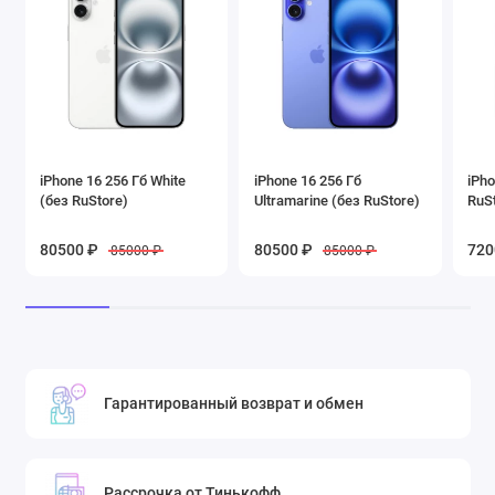
iPhone 16 256 Гб White
iPhone 16 256 Гб
iPho
(без RuStore)
Ultramarine (без RuStore)
RuS
80500 ₽
80500 ₽
720
85000 ₽
85000 ₽
Гарантированный возврат и обмен
Рассрочка от Тинькофф