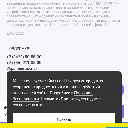
введены в гражданский оборот в смысле статьи 1487 ГК РФ ** -
время ремонта может меняться в зависимости от модели
устройства и сложности проводимых работ Информация о
соответствующих моделях и комплектациях и их наличии,
ценах, возможных выгодах и условиях приобретения доступна в
сервисных центрах iLab. Не является публичной офертой.
2015-2026
Поддержка
+7 (8422) 50-55-30
+7 (846) 211-05-30
Обратный звонок
Ежедневно, с 9.00 до 21.00
Мы используем файлы cookie и другие средства
Мы в сети
сохранения предпочтений и анализа действий
посетителей сайта. Подробнее в
Политика
безопасности
. Нажмите «Принять», если даете
согласие на это.
iPhone 17 256 Гб Black (без RuStore)
Купить
75900 ₽
850000 ₽
Принять
0