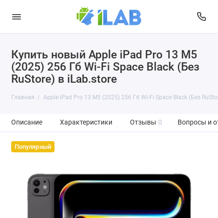
Купить новый Apple iPad Pro 13 M5
(2025) 256 Гб Wi-Fi Space Black (Без
RuStore) в iLab.store
Главная
Apple iPad Pro 13 M5 (2025) 256 Гб Wi-Fi Space Black (Без RuSto
Описание
Характеристики
Отзывы
0
Вопросы и о
Популярный