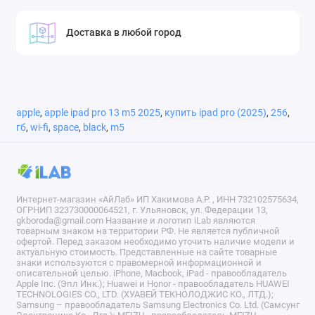
Доставка в любой город
apple
,
apple ipad pro 13 m5 2025
,
купить ipad pro (2025)
,
256
,
гб
,
wi-fi
,
space
,
black
,
m5
Интернет-магазин «АйЛаб» ИП Хакимова А.Р. , ИНН 732102575634,
ОГРНИП 323730000064521, г. Ульяновск, ул. Федерации 13,
gkboroda@gmail.com Название и логотип iLab являются
товарным знаком на территории РФ. Не является публичной
офертой. Перед заказом необходимо уточить наличие модели и
актуальную стоимость. Представленные на сайте товарные
знаки используются с правомерной информационной и
описательной целью. iPhone, Macbook, iPad - правообладатель
Apple Inc. (Эпл Инк.); Huawei и Honor - правообладатель HUAWEI
TECHNOLOGIES CO., LTD. (ХУАВЕЙ ТЕКНОЛОДЖИС КО., ЛТД.);
Samsung – правообладатель Samsung Electronics Co. Ltd. (Самсунг