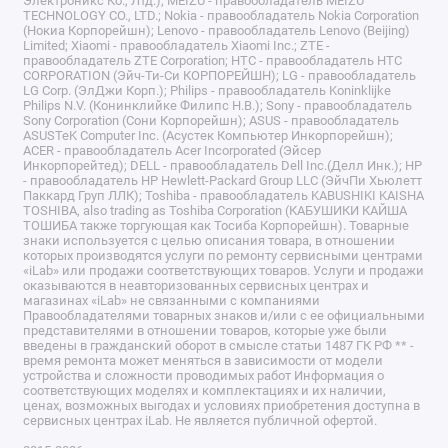
Электроникс Ко., Лтд.); MEIZU - правообладатель MEIZU
TECHNOLOGY CO., LTD.; Nokia - правообладатель Nokia Corporation
(Нокиа Корпорейшн); Lenovo - правообладатель Lenovo (Beijing)
Limited; Xiaomi - правообладатель Xiaomi Inc.; ZTE -
правообладатель ZTE Corporation; HTC - правообладатель HTC
CORPORATION (Эйч-Ти-Си КОРПОРЕЙШН); LG - правообладатель
LG Corp. (ЭлДжи Корп.); Philips - правообладатель Koninklijke
Philips N.V. (Конинклийке Филипс Н.В.); Sony - правообладатель
Sony Corporation (Сони Корпорейшн); ASUS - правообладатель
ASUSTeK Computer Inc. (Асустек Компьютер Инкорпорейшн);
ACER - правообладатель Acer Incorporated (Эйсер
Инкорпорейтед); DELL - правообладатель Dell Inc.(Делл Инк.); HP
- правообладатель HP Hewlett-Packard Group LLC (ЭйчПи Хьюлетт
Паккард Груп ЛЛК); Toshiba - правообладатель KABUSHIKI KAISHA
TOSHIBA, also trading as Toshiba Corporation (КАБУШИКИ КАЙША
ТОШИБА также торгующая как Тосиба Корпорейшн). Товарные
знаки используется с целью описания товара, в отношении
которых производятся услуги по ремонту сервисными центрами
«iLab» или продажи соответствующих товаров. Услуги и продажи
оказываются в неавторизованных сервисных центрах и
магазинах «iLab» не связанными с компаниями
Правообладателями товарных знаков и/или с ее официальными
представителями в отношении товаров, которые уже были
введены в гражданский оборот в смысле статьи 1487 ГК РФ ** -
время ремонта может меняться в зависимости от модели
устройства и сложности проводимых работ Информация о
соответствующих моделях и комплектациях и их наличии,
ценах, возможных выгодах и условиях приобретения доступна в
сервисных центрах iLab. Не является публичной офертой.