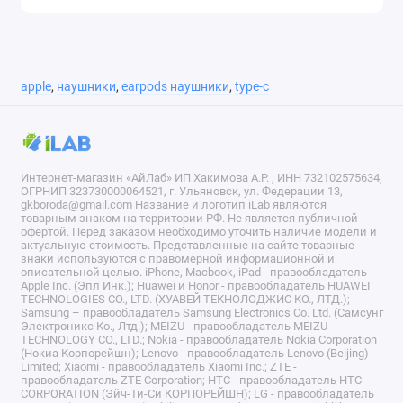
apple
,
наушники
,
earpods наушники
,
type-c
Интернет-магазин «АйЛаб» ИП Хакимова А.Р. , ИНН 732102575634,
ОГРНИП 323730000064521, г. Ульяновск, ул. Федерации 13,
gkboroda@gmail.com Название и логотип iLab являются
товарным знаком на территории РФ. Не является публичной
офертой. Перед заказом необходимо уточить наличие модели и
актуальную стоимость. Представленные на сайте товарные
знаки используются с правомерной информационной и
описательной целью. iPhone, Macbook, iPad - правообладатель
Apple Inc. (Эпл Инк.); Huawei и Honor - правообладатель HUAWEI
TECHNOLOGIES CO., LTD. (ХУАВЕЙ ТЕКНОЛОДЖИС КО., ЛТД.);
Samsung – правообладатель Samsung Electronics Co. Ltd. (Самсунг
Электроникс Ко., Лтд.); MEIZU - правообладатель MEIZU
TECHNOLOGY CO., LTD.; Nokia - правообладатель Nokia Corporation
(Нокиа Корпорейшн); Lenovo - правообладатель Lenovo (Beijing)
Limited; Xiaomi - правообладатель Xiaomi Inc.; ZTE -
правообладатель ZTE Corporation; HTC - правообладатель HTC
CORPORATION (Эйч-Ти-Си КОРПОРЕЙШН); LG - правообладатель