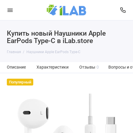
Купить новый Наушники Apple
EarPods Type-C в iLab.store
Главная
Наушники Apple EarPods Type-C
Описание
Характеристики
Отзывы
0
Вопросы и о
Популярный