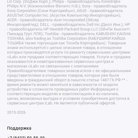
LG Corp. (ЭлДжи Корп.); Philips - правообладатель Koninklijke
Philips N.V. (Конинклийке Филипс Н.В.); Sony - правообладатель
Sony Corporation (Сони Корпорейшн); ASUS - правообладатель
ASUSTeK Computer Inc. (Асустек Компьютер Инкорпорейшн);
ACER - правообладатель Acer Incorporated (Эйсер
Инкорпорейтед); DELL - правообладатель Dell Inc.(Делл Инк.); HP
- правообладатель HP Hewlett-Packard Group LLC (ЭйчПи Хьюлетт
Паккард Груп ЛЛК); Toshiba - правообладатель KABUSHIKI KAISHA
TOSHIBA, also trading as Toshiba Corporation (КАБУШИКИ КАЙША
ТОШИБА также торгующая как Тосиба Корпорейшн). Товарные
знаки используется с целью описания товара, в отношении
которых производятся услуги по ремонту сервисными центрами
«iLab» или продажи соответствующих товаров. Услуги и продажи
оказываются в неавторизованных сервисных центрах и
магазинах «iLab» не связанными с компаниями
Правообладателями товарных знаков и/или с ее официальными
представителями в отношении товаров, которые уже были
введены в гражданский оборот в смысле статьи 1487 ГК РФ ** -
время ремонта может меняться в зависимости от модели
устройства и сложности проводимых работ Информация о
соответствующих моделях и комплектациях и их наличии,
ценах, возможных выгодах и условиях приобретения доступна в
сервисных центрах iLab. Не является публичной офертой.
2015-2026
Поддержка
+7 (8422) 50-55-30