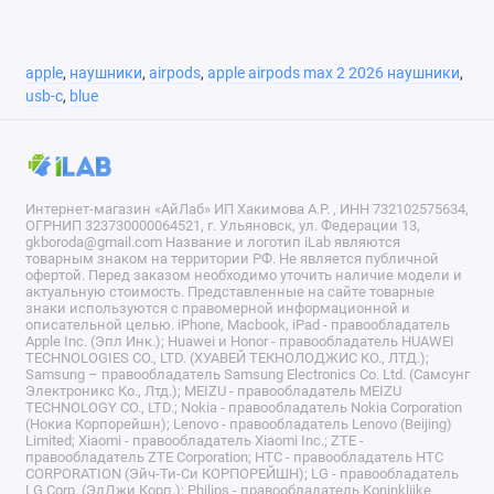
apple
,
наушники
,
airpods
,
apple airpods max 2 2026 наушники
,
usb-c
,
blue
Интернет-магазин «АйЛаб» ИП Хакимова А.Р. , ИНН 732102575634,
ОГРНИП 323730000064521, г. Ульяновск, ул. Федерации 13,
gkboroda@gmail.com Название и логотип iLab являются
товарным знаком на территории РФ. Не является публичной
офертой. Перед заказом необходимо уточить наличие модели и
актуальную стоимость. Представленные на сайте товарные
знаки используются с правомерной информационной и
описательной целью. iPhone, Macbook, iPad - правообладатель
Apple Inc. (Эпл Инк.); Huawei и Honor - правообладатель HUAWEI
TECHNOLOGIES CO., LTD. (ХУАВЕЙ ТЕКНОЛОДЖИС КО., ЛТД.);
Samsung – правообладатель Samsung Electronics Co. Ltd. (Самсунг
Электроникс Ко., Лтд.); MEIZU - правообладатель MEIZU
TECHNOLOGY CO., LTD.; Nokia - правообладатель Nokia Corporation
(Нокиа Корпорейшн); Lenovo - правообладатель Lenovo (Beijing)
Limited; Xiaomi - правообладатель Xiaomi Inc.; ZTE -
правообладатель ZTE Corporation; HTC - правообладатель HTC
CORPORATION (Эйч-Ти-Си КОРПОРЕЙШН); LG - правообладатель
LG Corp. (ЭлДжи Корп.); Philips - правообладатель Koninklijke