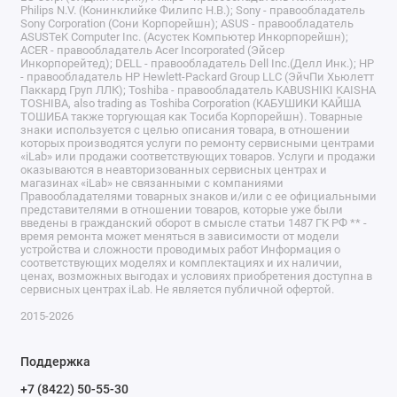
Philips N.V. (Конинклийке Филипс Н.В.); Sony - правообладатель
Sony Corporation (Сони Корпорейшн); ASUS - правообладатель
ASUSTeK Computer Inc. (Асустек Компьютер Инкорпорейшн);
ACER - правообладатель Acer Incorporated (Эйсер
Инкорпорейтед); DELL - правообладатель Dell Inc.(Делл Инк.); HP
- правообладатель HP Hewlett-Packard Group LLC (ЭйчПи Хьюлетт
Паккард Груп ЛЛК); Toshiba - правообладатель KABUSHIKI KAISHA
TOSHIBA, also trading as Toshiba Corporation (КАБУШИКИ КАЙША
ТОШИБА также торгующая как Тосиба Корпорейшн). Товарные
знаки используется с целью описания товара, в отношении
которых производятся услуги по ремонту сервисными центрами
«iLab» или продажи соответствующих товаров. Услуги и продажи
оказываются в неавторизованных сервисных центрах и
магазинах «iLab» не связанными с компаниями
Правообладателями товарных знаков и/или с ее официальными
представителями в отношении товаров, которые уже были
введены в гражданский оборот в смысле статьи 1487 ГК РФ ** -
время ремонта может меняться в зависимости от модели
устройства и сложности проводимых работ Информация о
соответствующих моделях и комплектациях и их наличии,
ценах, возможных выгодах и условиях приобретения доступна в
сервисных центрах iLab. Не является публичной офертой.
2015-2026
Поддержка
+7 (8422) 50-55-30