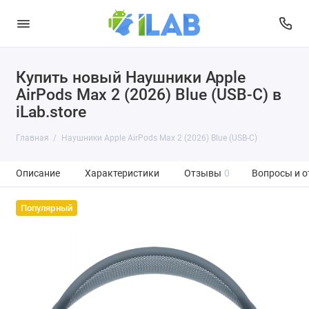
Купить новый Наушники Apple
AirPods Max 2 (2026) Blue (USB-C) в
iLab.store
Главная
Наушники Apple AirPods Max 2 (2026) Blue (USB-C)
Описание
Характеристики
Отзывы
0
Вопросы и о
Популярный