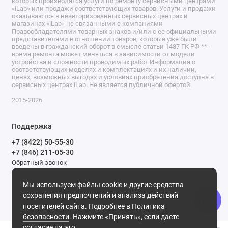
которых производятся услуги по ремонту сервисными центрами
«iLab» или продажи соответствующих товаров. Услуги и продажи
оказываются в неавторизованных сервисных центрах и
магазинах «iLab» не связанными с компаниями
Правообладателями товарных знаков и/или с ее официальными
представителями в отношении товаров, которые уже были
введены в гражданский оборот в смысле статьи 1487 ГК РФ ** -
время ремонта может меняться в зависимости от модели
устройства и сложности проводимых работ Информация о
соответствующих моделях и комплектациях и их наличии,
ценах, возможных выгодах и условиях приобретения доступна в
сервисных центрах iLab. Не является публичной офертой.
2015-2026
Поддержка
+7 (8422) 50-55-30
+7 (846) 211-05-30
Обратный звонок
Ежедневно, с 9.00 до 21.00
Мы используем файлы cookie и другие средства
Мы в сети
сохранения предпочтений и анализа действий
посетителей сайта. Подробнее в
Политика
безопасности
. Нажмите «Принять», если даете
согласие на это.