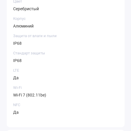
Цвет
Серебристый
Корпус
Алюминий
Защита от влаги и пыли
IP68
Стандарт защиты
IP68
LTE
Да
Wi-Fi
Wi-Fi 7 (802.11be)
NFC
Да