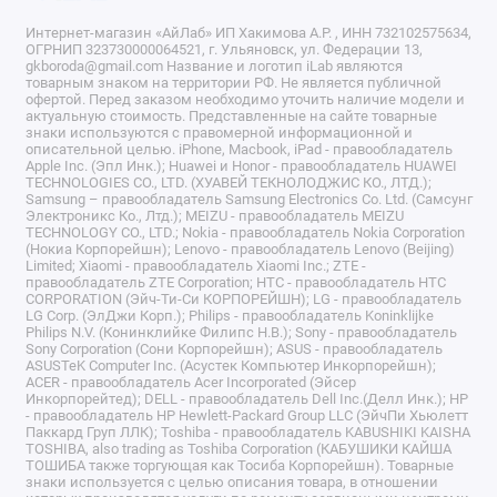
Интернет-магазин «АйЛаб» ИП Хакимова А.Р. , ИНН 732102575634,
ОГРНИП 323730000064521, г. Ульяновск, ул. Федерации 13,
gkboroda@gmail.com Название и логотип iLab являются
товарным знаком на территории РФ. Не является публичной
офертой. Перед заказом необходимо уточить наличие модели и
актуальную стоимость. Представленные на сайте товарные
знаки используются с правомерной информационной и
описательной целью. iPhone, Macbook, iPad - правообладатель
Apple Inc. (Эпл Инк.); Huawei и Honor - правообладатель HUAWEI
TECHNOLOGIES CO., LTD. (ХУАВЕЙ ТЕКНОЛОДЖИС КО., ЛТД.);
Samsung – правообладатель Samsung Electronics Co. Ltd. (Самсунг
Электроникс Ко., Лтд.); MEIZU - правообладатель MEIZU
TECHNOLOGY CO., LTD.; Nokia - правообладатель Nokia Corporation
(Нокиа Корпорейшн); Lenovo - правообладатель Lenovo (Beijing)
Limited; Xiaomi - правообладатель Xiaomi Inc.; ZTE -
правообладатель ZTE Corporation; HTC - правообладатель HTC
CORPORATION (Эйч-Ти-Си КОРПОРЕЙШН); LG - правообладатель
LG Corp. (ЭлДжи Корп.); Philips - правообладатель Koninklijke
Philips N.V. (Конинклийке Филипс Н.В.); Sony - правообладатель
Sony Corporation (Сони Корпорейшн); ASUS - правообладатель
ASUSTeK Computer Inc. (Асустек Компьютер Инкорпорейшн);
ACER - правообладатель Acer Incorporated (Эйсер
Инкорпорейтед); DELL - правообладатель Dell Inc.(Делл Инк.); HP
- правообладатель HP Hewlett-Packard Group LLC (ЭйчПи Хьюлетт
Паккард Груп ЛЛК); Toshiba - правообладатель KABUSHIKI KAISHA
TOSHIBA, also trading as Toshiba Corporation (КАБУШИКИ КАЙША
ТОШИБА также торгующая как Тосиба Корпорейшн). Товарные
знаки используется с целью описания товара, в отношении