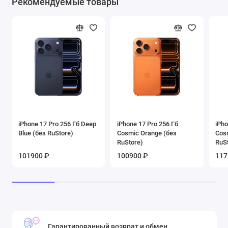
Рекомендуемые товары
iPhone 17 Pro 256 Гб Deep
iPhone 17 Pro 256 Гб
iPho
Blue (без RuStore)
Cosmic Orange (без
Cos
RuStore)
RuS
101900 ₽
100900 ₽
117
Гарантированный возврат и обмен