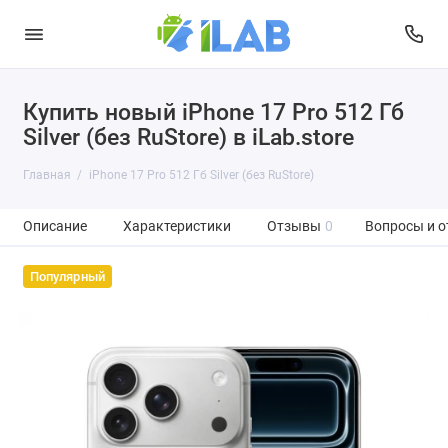
Купить новый iPhone 17 Pro 512 Гб
Silver (без RuStore) в iLab.store
Главная
iPhone 17 Pro 512 Гб Silver (без RuStore)
Описание
Характеристики
Отзывы
0
Вопросы и о
Популярный