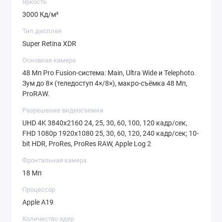
скорость, стабильность и профессиональные
Яркость
возможности камеры в элегантном исполнении. В
3000 Кд/м²
наличии в iLab.store.
Тип дисплея
Super Retina XDR
Основная камера
48 Мп Pro Fusion-система: Main, Ultra Wide и Telephoto.
Зум до 8× (теледоступ 4×/8×), макро-съёмка 48 Мп,
ProRAW.
Разрешение видеосъемки
UHD 4K 3840x2160 24, 25, 30, 60, 100, 120 кадр/сек,
FHD 1080p 1920x1080 25, 30, 60, 120, 240 кадр/сек; 10-
bit HDR, ProRes, ProRes RAW, Apple Log 2
Фронтальная камера
18 Мп
Процессор
Apple A19
Количество ядер