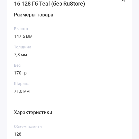
16 128 Гб Teal (без RuStore)
Гарантия и поддержка
Оплата онлайн и рассрочка
Размеры товара
Быстрая доставка по России
Высота
iPhone 16 128 ГБ Teal
— стиль и технологии нового
147.6 мм
поколения. В наличии в iLab.store.
Толщина
7,8 мм
Вес
170 гр
Ширина
71,6 мм
Характеристики
Объем памяти
128