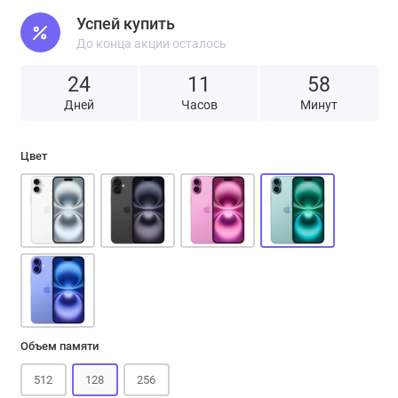
Успей купить
До конца акции осталось
24
1
1
5
8
Дней
Часов
Минут
Цвет
Объем памяти
512
128
256