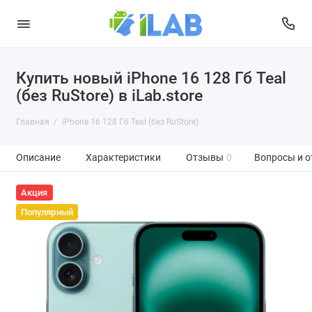
Купить новый iPhone 16 128 Гб Teal
(без RuStore) в iLab.store
Главная
iPhone 16 128 Гб Teal (без RuStore)
Описание
Характеристики
Отзывы
0
Вопросы и о
Акция
Популярный