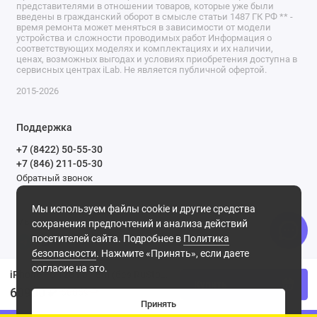
представителями в отношении товаров, которые уже были
введены в гражданский оборот в смысле статьи 1487 ГК РФ ** -
время ремонта может меняться в зависимости от модели
устройства и сложности проводимых работ Информация о
соответствующих моделях и комплектациях и их наличии,
ценах, возможных выгодах и условиях приобретения доступна в
сервисных центрах iLab. Не является публичной офертой.
2015-2026
Поддержка
+7 (8422) 50-55-30
+7 (846) 211-05-30
Обратный звонок
Ежедневно, с 9.00 до 21.00
Мы используем файлы cookie и другие средства
Мы в сети
сохранения предпочтений и анализа действий
посетителей сайта. Подробнее в
Политика
безопасности
. Нажмите «Принять», если даете
согласие на это.
iPhone 16 128 Гб Teal (без RuStore)
Купить
60900 ₽
68869 ₽
Принять