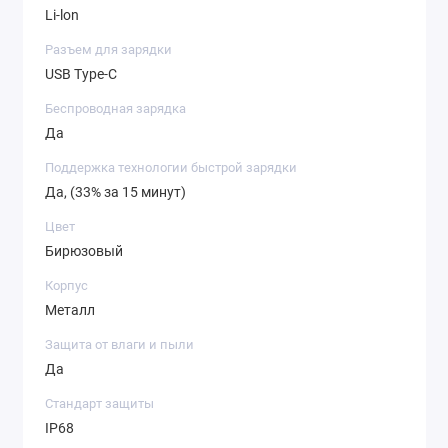
Li-lon
Разъем для зарядки
USB Type-C
Беспроводная зарядка
Да
Поддержка технологии быстрой зарядки
Да, (33% за 15 минут)
Цвет
Бирюзовый
Корпус
Металл
Защита от влаги и пыли
Да
Стандарт защиты
IP68