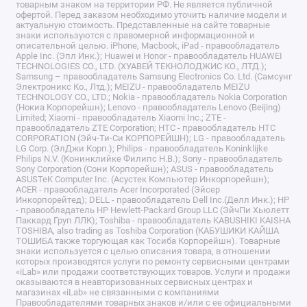
товарным знаком на территории РФ. Не является публичной
офертой. Перед заказом необходимо уточить наличие модели и
актуальную стоимость. Представленные на сайте товарные
знаки используются с правомерной информационной и
описательной целью. iPhone, Macbook, iPad - правообладатель
Apple Inc. (Эпл Инк.); Huawei и Honor - правообладатель HUAWEI
TECHNOLOGIES CO., LTD. (ХУАВЕЙ ТЕКНОЛОДЖИС КО., ЛТД.);
Samsung – правообладатель Samsung Electronics Co. Ltd. (Самсунг
Электроникс Ко., Лтд.); MEIZU - правообладатель MEIZU
TECHNOLOGY CO., LTD.; Nokia - правообладатель Nokia Corporation
(Нокиа Корпорейшн); Lenovo - правообладатель Lenovo (Beijing)
Limited; Xiaomi - правообладатель Xiaomi Inc.; ZTE -
правообладатель ZTE Corporation; HTC - правообладатель HTC
CORPORATION (Эйч-Ти-Си КОРПОРЕЙШН); LG - правообладатель
LG Corp. (ЭлДжи Корп.); Philips - правообладатель Koninklijke
Philips N.V. (Конинклийке Филипс Н.В.); Sony - правообладатель
Sony Corporation (Сони Корпорейшн); ASUS - правообладатель
ASUSTeK Computer Inc. (Асустек Компьютер Инкорпорейшн);
ACER - правообладатель Acer Incorporated (Эйсер
Инкорпорейтед); DELL - правообладатель Dell Inc.(Делл Инк.); HP
- правообладатель HP Hewlett-Packard Group LLC (ЭйчПи Хьюлетт
Паккард Груп ЛЛК); Toshiba - правообладатель KABUSHIKI KAISHA
TOSHIBA, also trading as Toshiba Corporation (КАБУШИКИ КАЙША
ТОШИБА также торгующая как Тосиба Корпорейшн). Товарные
знаки используется с целью описания товара, в отношении
которых производятся услуги по ремонту сервисными центрами
«iLab» или продажи соответствующих товаров. Услуги и продажи
оказываются в неавторизованных сервисных центрах и
магазинах «iLab» не связанными с компаниями
Правообладателями товарных знаков и/или с ее официальными