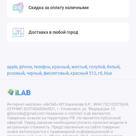
Скидка за оплату наличными
Доставка в любой город
apple
,
iphone
,
телефон
,
красный
,
желтый
,
голубой
,
белый
,
розовый
,
черный
,
фиолетовый
,
красный 512
,
гб
,
blue
Интернет-магазин «АйЛаб» ИП Хакимова А.Р. , ИНН 732102575634,
ОГРНИП 323730000064521, г. Ульяновск, ул. Федерации 13,
gkboroda@gmail.com Название и логотип iLab являются
товарным знаком на территории РФ. Не является публичной
офертой. Перед заказом необходимо уточить наличие модели и
актуальную стоимость. Представленные на сайте товарные
знаки используются с правомерной информационной и