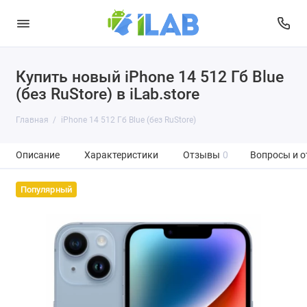
Купить новый iPhone 14 512 Гб Blue
(без RuStore) в iLab.store
Главная
iPhone 14 512 Гб Blue (без RuStore)
Описание
Характеристики
Отзывы
0
Вопросы и о
Популярный