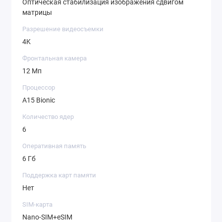
Оптическая стабилизация изображения сдвигом
матрицы
Разрешение видеосъемки
4K
Фронтальная камера
12 Мп
Процессор
A15 Bionic
Количество ядер
6
Оперативная память
6 Гб
Поддержка карт памяти
Нет
SIM-карта
Nano-SIM+eSIM