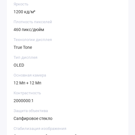
Яркость
1200 кд/м²
Плотность пикселей
460 пикс/дюйм
Технологии дисплея
True Tone
Тип дисплея
OLED
Основная камера
12 Мп + 12 Мп
Контрастность
2000000:1
Защита объектива
Сапфировое стекло
Стабилизация изображения