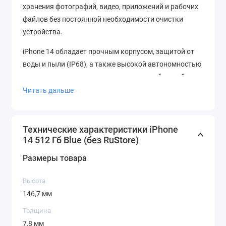
хранения фотографий, видео, приложений и рабочих
файлов без постоянной необходимости очистки
устройства.
iPhone 14 обладает прочным корпусом, защитой от
воды и пыли (IP68), а также высокой автономностью
— вы сможете оставаться на связи целый день без
подзарядки.
Читать дальше
Преимущества покупки в iLab.store:
Только оригинальная техника Apple
Технические характеристики iPhone
14 512 Гб Blue (без RuStore)
Официальная гарантия от 1 года
Доставка по всей России, самовывоз
Размеры товара
Рассрочка и полная поддержка
Высота
Купить iPhone 14 512 ГБ Blue
можно в iLab.store с
146,7 мм
гарантией качества и отличным сервисом.
Толщина
7,8 мм