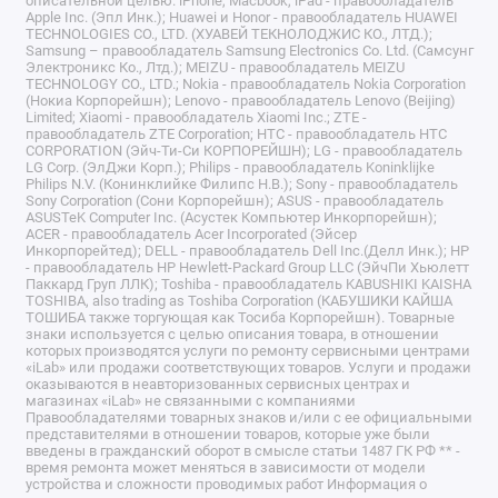
описательной целью. iPhone, Macbook, iPad - правообладатель
Apple Inc. (Эпл Инк.); Huawei и Honor - правообладатель HUAWEI
TECHNOLOGIES CO., LTD. (ХУАВЕЙ ТЕКНОЛОДЖИС КО., ЛТД.);
Samsung – правообладатель Samsung Electronics Co. Ltd. (Самсунг
Электроникс Ко., Лтд.); MEIZU - правообладатель MEIZU
TECHNOLOGY CO., LTD.; Nokia - правообладатель Nokia Corporation
(Нокиа Корпорейшн); Lenovo - правообладатель Lenovo (Beijing)
Limited; Xiaomi - правообладатель Xiaomi Inc.; ZTE -
правообладатель ZTE Corporation; HTC - правообладатель HTC
CORPORATION (Эйч-Ти-Си КОРПОРЕЙШН); LG - правообладатель
LG Corp. (ЭлДжи Корп.); Philips - правообладатель Koninklijke
Philips N.V. (Конинклийке Филипс Н.В.); Sony - правообладатель
Sony Corporation (Сони Корпорейшн); ASUS - правообладатель
ASUSTeK Computer Inc. (Асустек Компьютер Инкорпорейшн);
ACER - правообладатель Acer Incorporated (Эйсер
Инкорпорейтед); DELL - правообладатель Dell Inc.(Делл Инк.); HP
- правообладатель HP Hewlett-Packard Group LLC (ЭйчПи Хьюлетт
Паккард Груп ЛЛК); Toshiba - правообладатель KABUSHIKI KAISHA
TOSHIBA, also trading as Toshiba Corporation (КАБУШИКИ КАЙША
ТОШИБА также торгующая как Тосиба Корпорейшн). Товарные
знаки используется с целью описания товара, в отношении
которых производятся услуги по ремонту сервисными центрами
«iLab» или продажи соответствующих товаров. Услуги и продажи
оказываются в неавторизованных сервисных центрах и
магазинах «iLab» не связанными с компаниями
Правообладателями товарных знаков и/или с ее официальными
представителями в отношении товаров, которые уже были
введены в гражданский оборот в смысле статьи 1487 ГК РФ ** -
время ремонта может меняться в зависимости от модели
устройства и сложности проводимых работ Информация о