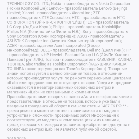
TECHNOLOGY CO., LTD.; Nokia - правообладатель Nokia Corporation
(Нокиа Корпорейшн); Lenovo - правообладатель Lenovo (Beijing)
Limited; Xiaomi - правообладатель Xiaomi Inc.; ZTE -
правообладатель ZTE Corporation; HTC - правообладатель HTC
CORPORATION (Эйч-Ти-Си КОРПОРЕЙШН); LG - правообладатель
LG Corp. (ЭлДжи Корп.); Philips - правообладатель Koninklijke
Philips N.V. (Конинклийке Филипс Н.В.); Sony - правообладатель
Sony Corporation (Сони Корпорейшн); ASUS - правообладатель
ASUSTeK Computer Inc. (Асустек Компьютер Инкорпорейшн);
ACER - правообладатель Acer Incorporated (Эйсер
Инкорпорейтед); DELL - правообладатель Dell Inc.(Делл Инк.); HP
- правообладатель HP Hewlett-Packard Group LLC (ЭйчПи Хьюлетт
Паккард Груп ЛЛК); Toshiba - правообладатель KABUSHIKI KAISHA
TOSHIBA, also trading as Toshiba Corporation (КАБУШИКИ КАЙША
ТОШИБА также торгующая как Тосиба Корпорейшн). Товарные
знаки используется с целью описания товара, в отношении
которых производятся услуги по ремонту сервисными центрами
«iLab» или продажи соответствующих товаров. Услуги и продажи
оказываются в неавторизованных сервисных центрах и
магазинах «iLab» не связанными с компаниями
Правообладателями товарных знаков и/или с ее официальными
представителями в отношении товаров, которые уже были
введены в гражданский оборот в смысле статьи 1487 ГК РФ ** -
время ремонта может меняться в зависимости от модели
устройства и сложности проводимых работ Информация о
соответствующих моделях и комплектациях и их наличии,
ценах, возможных выгодах и условиях приобретения доступна в
сервисных центрах iLab. Не является публичной офертой.
2015-2026