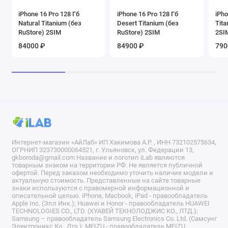
iPhone 16 Pro 128 Гб
iPhone 16 Pro 128 Гб
iPho
Natural Titanium (без
Desert Titanium (без
Tita
RuStore) 2SIM
RuStore) 2SIM
2SI
84000 ₽
84900 ₽
790
Интернет-магазин «АйЛаб» ИП Хакимова А.Р. , ИНН 732102575634,
ОГРНИП 323730000064521, г. Ульяновск, ул. Федерации 13,
gkboroda@gmail.com Название и логотип iLab являются
товарным знаком на территории РФ. Не является публичной
офертой. Перед заказом необходимо уточить наличие модели и
актуальную стоимость. Представленные на сайте товарные
знаки используются с правомерной информационной и
описательной целью. iPhone, Macbook, iPad - правообладатель
Apple Inc. (Эпл Инк.); Huawei и Honor - правообладатель HUAWEI
TECHNOLOGIES CO., LTD. (ХУАВЕЙ ТЕКНОЛОДЖИС КО., ЛТД.);
Samsung – правообладатель Samsung Electronics Co. Ltd. (Самсунг
Электроникс Ко., Лтд.); MEIZU - правообладатель MEIZU