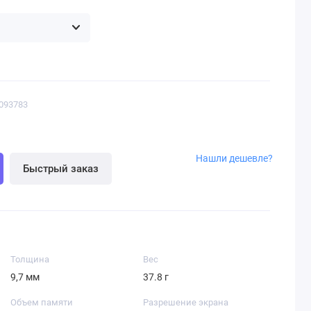
3093783
Нашли дешевле?
Быстрый заказ
Толщина
Вес
9,7 мм
37.8 г
Объем памяти
Разрешение экрана