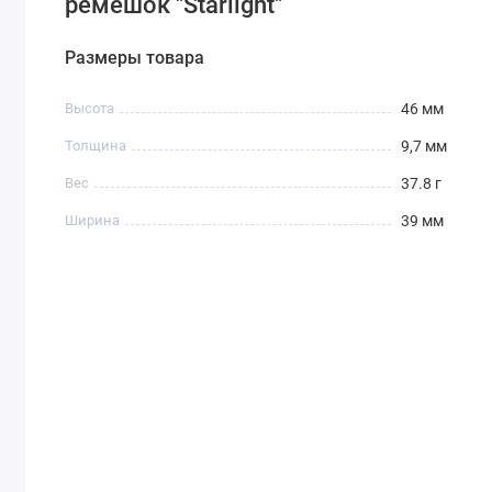
ремешок "Starlight"
Размеры товара
Высота
46 мм
Толщина
9,7 мм
Вес
37.8 г
Ширина
39 мм