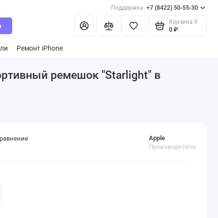
Поддержка
+7 (8422) 50-55-30
Корзина
0
и
0 ₽
ели
Ремонт iPhone
ортивный ремешок "Starlight" в
Apple
сравнение
Производитель