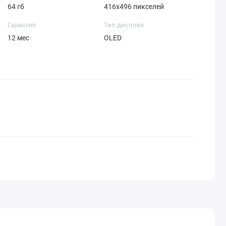
64 гб
416x496 пикселей
Гарантия
Тип дисплея
12 мес
OLED