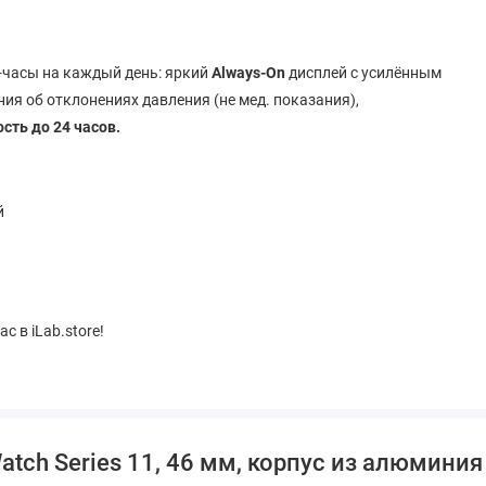
-часы на каждый день:
яркий
Always-On
дисплей с усилённым
ния об отклонениях давления (не мед. показания),
сть до 24 часов.
й
 в iLab.store!
tch Series 11, 46 мм, корпус из алюминия